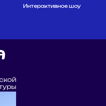
Интерактивное шоу
я
ьской
туры