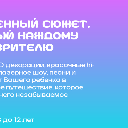
енный сюжет,
ый каждому
зрителю
 декорации, красочные hi-
лазерное шоу, песни и
т Вашего ребенка в
 путешествие, которое
 него незабываемое
 до 12 лет