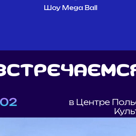
Шоу Mega Ball
Встречаемс
.02
в Центре Пол
Куль