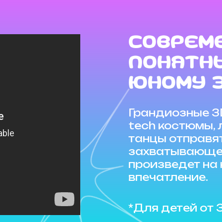
Соврем
понятн
юному 
Грандиозные 3D
tech костюмы, 
танцы отправя
захватывающее
произведет на
впечатление.
*Для детей от 3